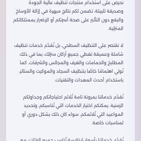
نحرص على استخدام منتجات تنظيف عالية الجودة
وصديقة للبيئة، تضمن لكم نتائج مبهرة في إزالة الأوساخ
والبقع دون التأثير على صحة أسرتكم أو الإضرار بممتلكاتكم
المنزلية.
لا نقتصر على التنظيف السطحي، بل نُقدّم خدمات تنظيف
شاملة وعميقة تغطي جميع أركان منزلك، بما في ذلك
المطابخ والحمامات والغرف والمجالس والشرفات. كما
نُولي اهتمامًا خاصًا بتنظيف السجاد والموكيت والستائر،
باستخدام أحدث المعدات والتقنيات.
نُقدّم خدماتنا بمرونة تامة تُلائم احتياجاتكم وجداولكم
الزمنية. يمكنكم اختيار الخدمات التي تُناسبكم، وتحديد
المواعيد التي تُلائمكم، سواء كان ذلك بشكل دوري أو
لمناسبات خاصة.
نُقدّم خدماتنا بأسعار مُنافسة تُناسب جميع الفئات، مع