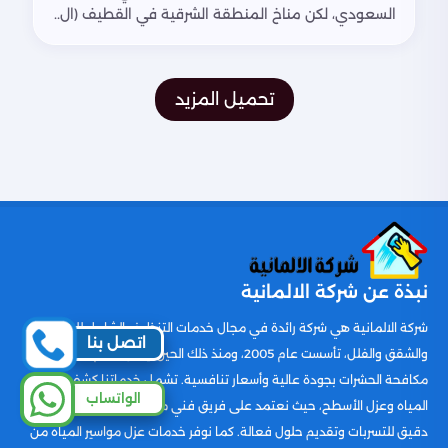
السعودي، لكن مناخ المنطقة الشرقية في القطيف (ال..
تحميل المزيد
نبذة عن شركة الالمانية
شركة الالمانية هي شركة رائدة في مجال خدمات التنظيف الشامل للمنازل
اتصل بنا
والشقق والفلل، تأسست عام 2005، ومنذ ذلك الحين ونحن نقدم ايضا خدمات
مكافحة الحشرات بجودة عالية وأسعار تنافسية. تشمل خدماتنا كشف تسربات
الواتساب
المياه وعزل الأسطح، حيث نعتمد على فريق فني مدرب بإتقان لضمان تحديد
دقيق للتسربات وتقديم حلول فعالة. كما نوفر خدمات عزل مواسير المياه من