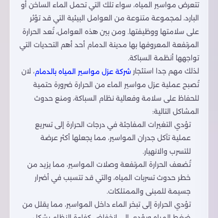
تتعرض مواسير المياه، سواء تلك التي تحمل الماء الساخن أو
البارد، لمجموعة متنوعة من العوامل البيئية التي قد تؤثر
على سلامتها ووظيفتها. ومن بين هذه العوامل، تُعد الحرارة
المرتفعة المعروفها بها مدينة الدمام أحد أهم التحديات التي
تواجهها أنظمة السباكة.
لذلك مهم جدا استئجار
، لان
شركة عزل مواسير المياه بالدمام
تُصبح عملية عزل مواسير الماء من الحرارة ضرورة حتمية
للحفاظ على سلامة وفعالية نظام السباكة، ومنع حدوث
المشاكل التالية:
تؤدي التغيرات المفاجئة في درجات الحرارة إلى تسريع
عملية تآكل جدران المواسير، مما يجعلها أكثر عرضة
للتسرب والانهيار.
تُضعف الحرارة المرتفعة وصلات المواسير، مما يزيد من
خطر حدوث تسربات المياه، والتي قد تتسبب في أضرار
جسيمة للمبنى والممتلكات.
تؤدي الحرارة إلى تبخر الماء داخل المواسير، مما يقلل من
ضغط المياه ويؤدي إلى انخفاض كفاءة النظام بشكل