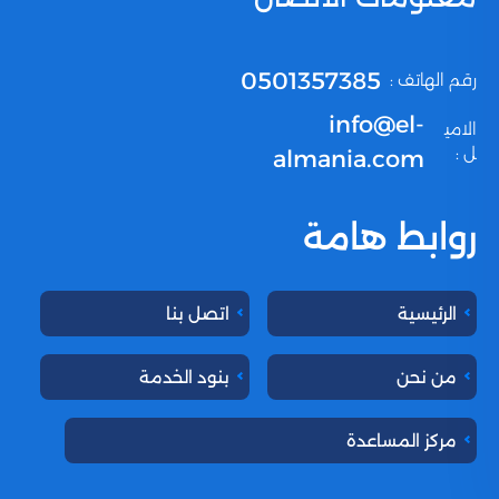
0501357385
رقم الهاتف :
info@el-
الامي
ل :
almania.com
روابط هامة
الرئيسية
اتصل بنا
من نحن
بنود الخدمة
مركز المساعدة