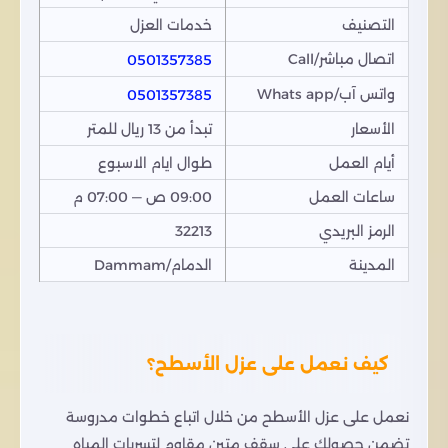
التصنيف
خدمات العزل
اتصال مباشر/Call
0501357385
واتس آب/Whats app
0501357385
الأسعار
تبدأ من 13 ريال للمتر
أيام العمل
طوال ايام الاسبوع
ساعات العمل
09:00 ص — 07:00 م
الرمز البريدي
32213
المدينة
الدمام/Dammam
كيف نعمل على عزل الأسطح؟
نعمل على عزل الأسطح من خلال اتباع خطوات مدروسة
تضمن حصولك على سقف متين مقاوم لتسربات المياه