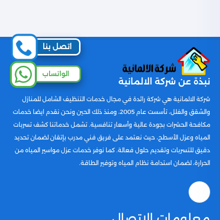
اتصل بنا
الواتساب
نبذة عن شركة الالمانية
شركة الالمانية هي شركة رائدة في مجال خدمات التنظيف الشامل للمنازل
والشقق والفلل، تأسست عام 2005، ومنذ ذلك الحين ونحن نقدم ايضا خدمات
مكافحة الحشرات بجودة عالية وأسعار تنافسية. تشمل خدماتنا كشف تسربات
المياه وعزل الأسطح، حيث نعتمد على فريق فني مدرب بإتقان لضمان تحديد
دقيق للتسربات وتقديم حلول فعالة. كما نوفر خدمات عزل مواسير المياه من
الحرارة، لضمان استدامة نظام المياه وتوفير الطاقة.
معلومات الاتصال